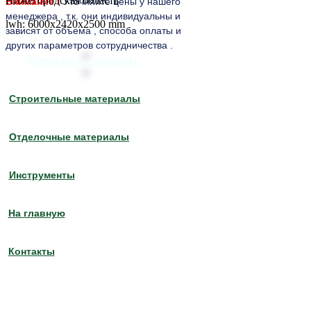
Нижегородская область
Внимание !
Уточняйте цены у нашего
менеджера , т.к. они индивидуальны и
lwh: 6000x2420x2500 mm
зависят от объема , способа оплаты и
других параметров сотрудничества .
Вернуться к товарам
Строительные материалы
Отделочные материалы
Инструменты
На главную
Контакты