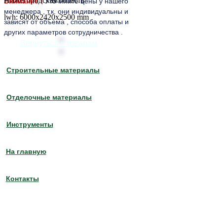
Нижегородская область
Внимание !
Уточняйте цены у нашего
менеджера , т.к. они индивидуальны и
lwh: 6000x2420x2500 mm
зависят от объема , способа оплаты и
других параметров сотрудничества .
Вернуться к товарам
Строительные материалы
Отделочные материалы
Инструменты
На главную
Контакты