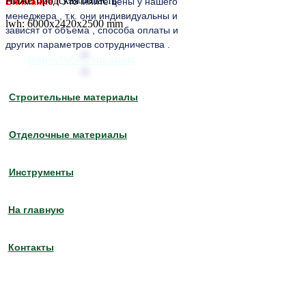
Нижегородская область
Внимание !
Уточняйте цены у нашего
менеджера , т.к. они индивидуальны и
lwh: 6000x2420x2500 mm
зависят от объема , способа оплаты и
других параметров сотрудничества .
Вернуться к товарам
Строительные материалы
Отделочные материалы
Инструменты
На главную
Контакты