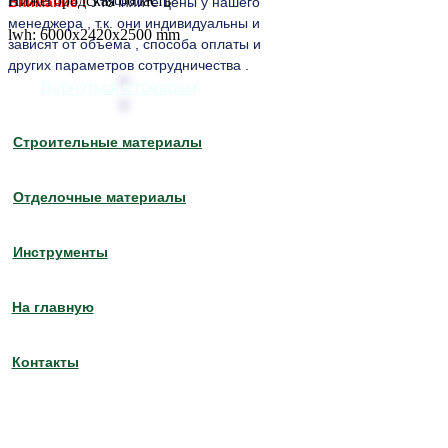
Нижегородская область
Внимание !
Уточняйте цены у нашего
менеджера , т.к. они индивидуальны и
lwh: 6000x2420x2500 mm
зависят от объема , способа оплаты и
других параметров сотрудничества .
Вернуться к товарам
Строительные материалы
Отделочные материалы
Инструменты
На главную
Контакты